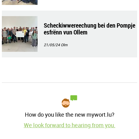
Scheckiwwereechung bei den Pompje
esfrënn vun Ollem
21/05/24
Olm
How do you like the new mywort.lu?
We look forward to hearing from you.