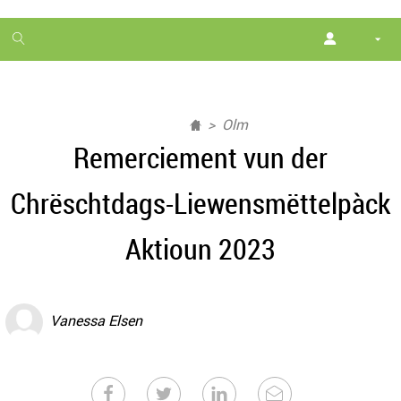
1
month
free
Olm
Remerciement vun der
Chrëschtdags-Liewensmëttelpàck
Aktioun 2023
Vanessa Elsen