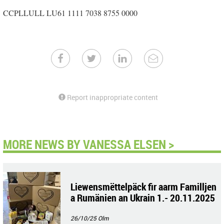
CCPLLULL LU61 1111 7038 8755 0000
Report inappropriate content
MORE NEWS BY VANESSA ELSEN >
Liewensmëttelpäck fir aarm Familljen
a Rumänien an Ukrain 1.- 20.11.2025
26/10/25
Olm