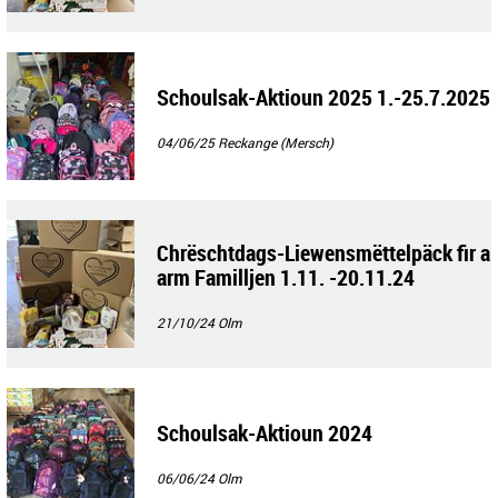
Schoulsak-Aktioun 2025 1.-25.7.2025
04/06/25
Reckange (Mersch)
Chrëschtdags-Liewensmëttelpäck fir a
arm Familljen 1.11. -20.11.24
21/10/24
Olm
Schoulsak-Aktioun 2024
06/06/24
Olm