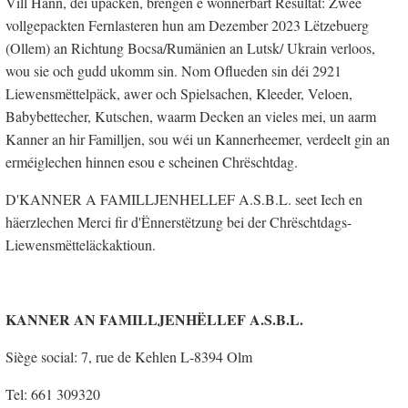
Vill Hänn, déi upacken, brengen e wonnerbart Resultat: Zwee
vollgepackten Fernlasteren hun am Dezember 2023 Lëtzebuerg
(Ollem) an Richtung Bocsa/Rumänien an Lutsk/ Ukrain verloos,
wou sie och gudd ukomm sin. Nom Oflueden sin déi 2921
Liewensmëttelpäck, awer och Spielsachen, Kleeder, Veloen,
Babybettecher, Kutschen, waarm Decken an vieles mei, un aarm
Kanner an hir Familljen, sou wéi un Kannerheemer, verdeelt gin an
erméiglechen hinnen esou e scheinen Chrëschtdag.
D'KANNER A FAMILLJENHELLEF A.S.B.L. seet Iech en
häerzlechen Merci fir d'Ënnerstëtzung bei der Chrëschtdags-
Liewensmëtteläckaktioun.
KANNER AN FAMILLJENHËLLEF A.S.B.L.
Siège social: 7, rue de Kehlen L-8394 Olm
Tel: 661 309320