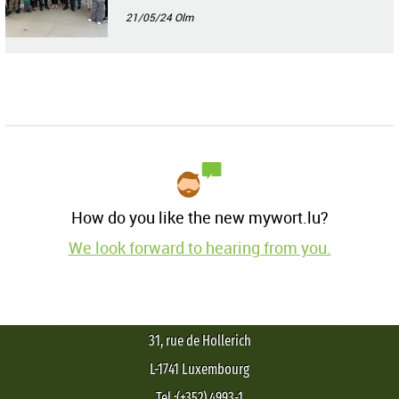
21/05/24
Olm
How do you like the new mywort.lu?
We look forward to hearing from you.
31, rue de Hollerich
L-1741 Luxembourg
Tel.:(+352) 4993-1