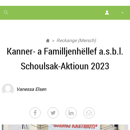
1
month
free
Reckange (Mersch)
Kanner- a Familljenhëllef a.s.b.l.
Schoulsak-Aktioun 2023
Vanessa Elsen