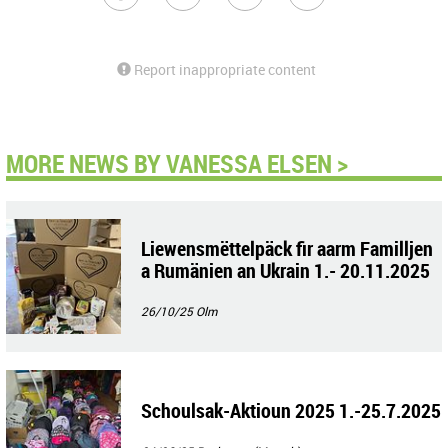
Report inappropriate content
MORE NEWS BY VANESSA ELSEN >
Liewensmëttelpäck fir aarm Familljen
a Rumänien an Ukrain 1.- 20.11.2025
26/10/25
Olm
Schoulsak-Aktioun 2025 1.-25.7.2025