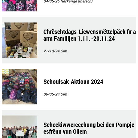
04/06/25
Reckange (Mersch)
Chrëschtdags-Liewensmëttelpäck fir a
arm Familljen 1.11. -20.11.24
21/10/24
Olm
Schoulsak-Aktioun 2024
06/06/24
Olm
Scheckiwwereechung bei den Pompje
esfrënn vun Ollem