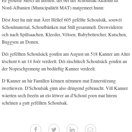
Ee grousse Merci all deenen, déi bei der Schoulsak-Aktioun fir
Nord-Albanien (Municipalitéit MAT) matgemeet hunn:
Dëst Joer hu mir mat Ärer Hëllef 605 gefëllte Schoulsäk, souwéi
Schoulmaterial, Schoulbänken mat Still gesammelt. Desweideren
och nach Spillsaachen, Kleeder, Vëloen, Babybettercher, Kutschen,
Buggyen an Donen.
Déi gefëllten Schoulsäck goufen am August un 518 Kanner am Alter
tëschent 6 an 14 Joër verdeelt. Déi räschtlech Schoulsäck goufen an
der Nopeschgemeng un bedürftig Kanner verdeelt.
D‘Kanner an hir Famillen kënnen nëmmen mat Ennerstëzung
iwerliewen. D'Schoulsäk ginn also dringend gebraucht. Vill Kanner
wäerten sech freeën an elo léiwer an d'Schoul goen mat hirem
schéinen a gutt gefëllten Schoulsak.