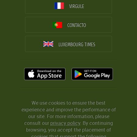
VIRGULE
CONTACTO
LUXEMBOURG TIMES
We use cookies to ensure the best
experience and improve the performance of
our site. For more information, please
consult our
privacy policy
. By continuing
browsing, you accept the placement of
cookies that support the following