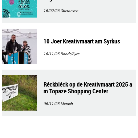
16/02/26
Oberanven
10 Joer Kreativmaart am Syrkus
16/11/25
Roodt/Syre
Réckbléck op de Kreativmaart 2025 a
m Topaze Shopping Center
06/11/25
Mersch