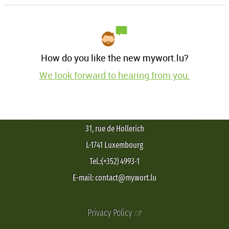
How do you like the new mywort.lu?
We look forward to hearing from you.
31, rue de Hollerich
L-1741 Luxembourg
Tel.:(+352) 4993-1
E-mail: contact@mywort.lu
Privacy Policy