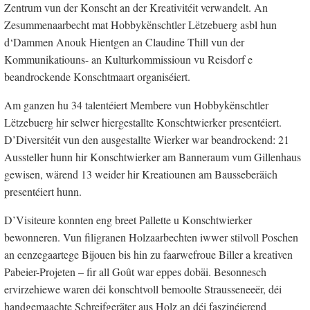
Zentrum vun der Konscht an der Kreativitéit verwandelt. An
Zesummenaarbecht mat Hobbykënschtler Lëtzebuerg asbl hun
d‘Dammen Anouk Hientgen an Claudine Thill vun der
Kommunikatiouns- an Kulturkommissioun vu Reisdorf e
beandrockende Konschtmaart organiséiert.
Am ganzen hu 34 talentéiert Membere vun Hobbykënschtler
Lëtzebuerg hir selwer hiergestallte Konschtwierker presentéiert.
D’Diversitéit vun den ausgestallte Wierker war beandrockend: 21
Aussteller hunn hir Konschtwierker am Banneraum vum Gillenhaus
gewisen, wärend 13 weider hir Kreatiounen am Bausseberäich
presentéiert hunn.
D’Visiteure konnten eng breet Pallette u Konschtwierker
bewonneren. Vun filigranen Holzaarbechten iwwer stilvoll Poschen
an eenzegaartege Bijouen bis hin zu faarwefroue Biller a kreativen
Pabeier-Projeten – fir all Goût war eppes dobäi. Besonnesch
ervirzehiewe waren déi konschtvoll bemoolte Strausseneeër, déi
handgemaachte Schreifgeräter aus Holz an déi faszinéierend