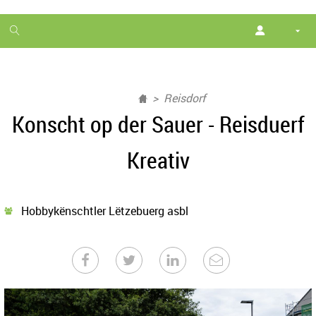
1
month
free
Reisdorf
Konscht op der Sauer - Reisduerf
Kreativ
Hobbykënschtler Lëtzebuerg asbl