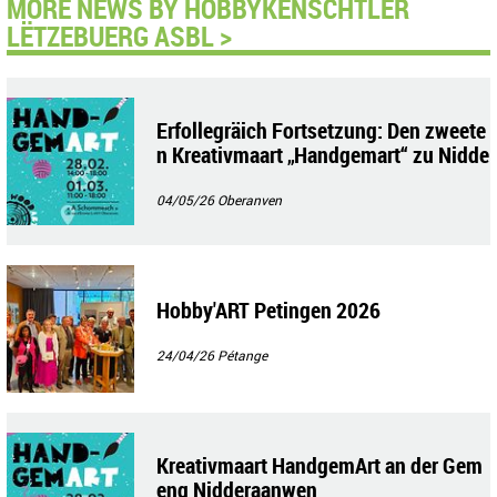
MORE NEWS BY HOBBYKËNSCHTLER
LËTZEBUERG ASBL >
Erfollegräich Fortsetzung: Den zweete
n Kreativmaart „Handgemart“ zu Nidde
raanwen
04/05/26
Oberanven
Hobby'ART Petingen 2026
24/04/26
Pétange
Kreativmaart HandgemArt an der Gem
eng Nidderaanwen