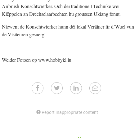
Airbrush-Konschtwierker. Och déi traditionell Technike wéi
Klëppelen an Dréchselaarbechten hu groussen Uklang fonnt.
Niewent de Konschtwierker hunn déi lokal Veräiner fir d’Wuel vun
de Visiteuren gesuergt.
Weider Fotoen op www.hobbykl.lu
Report inappropriate content