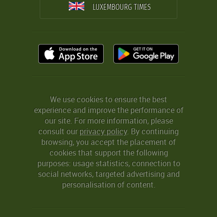
LUXEMBOURG TIMES
We use cookies to ensure the best
experience and improve the performance of
our site. For more information, please
consult our
privacy policy
. By continuing
browsing, you accept the placement of
cookies that support the following
purposes: usage statistics, connection to
social networks, targeted advertising and
personalisation of content.