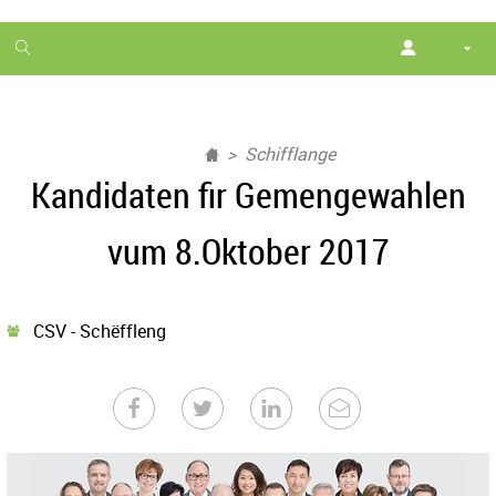
1
month
free
Schifflange
Kandidaten fir Gemengewahlen
vum 8.Oktober 2017
CSV - Schëffleng