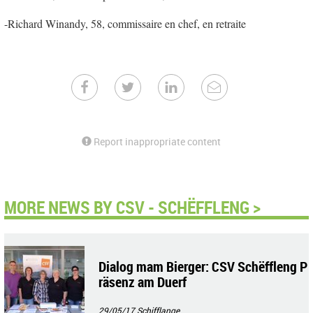
-Richard Winandy, 58, commissaire en chef, en retraite
Report inappropriate content
MORE NEWS BY CSV - SCHËFFLENG >
Dialog mam Bierger: CSV Schëffleng P
räsenz am Duerf
29/05/17
Schifflange