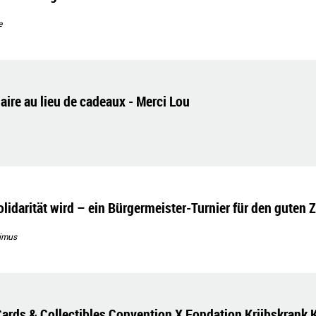
e
aire au lieu de cadeaux - Merci Lou
lidarität wird – ein Bürgermeister-Turnier für den guten 
imus
rds & Collectibles Convention X Fondation Kriibskrank