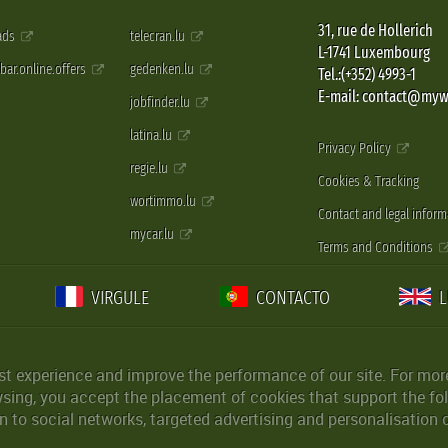
31, rue de Hollerich
 ads
telecran.lu
L-1741 Luxembourg
pbar.online.offers
gedenken.lu
Tel.:(+352) 4993-1
E-mail: contact@myw
jobfinder.lu
latina.lu
Privacy Policy
regie.lu
Cookies & Tracking
wortimmo.lu
Contact and legal inform
mycar.lu
Terms and Conditions
VIRGULE
CONTACTO
st experience and improve the performance of our site. For more
wsing, you accept the placement of cookies that support the fol
 to social networks, targeted advertising and personalisation 