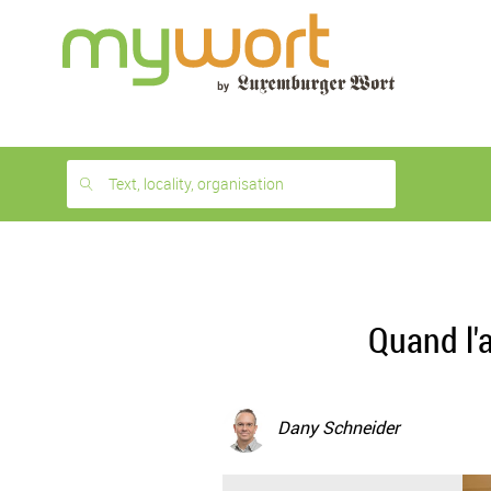
1
month
free
Text, locality, organisation
Quand l'
Dany Schneider