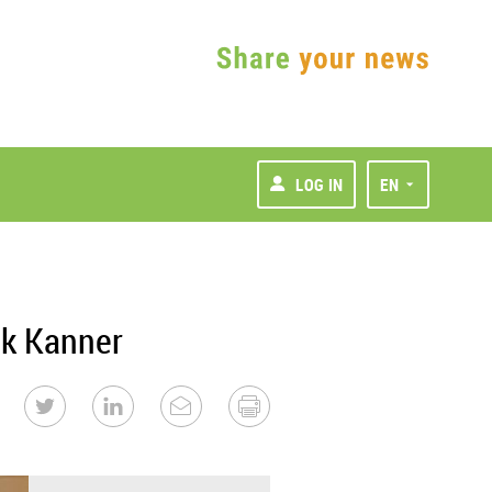
LOG IN
EN
nk Kanner