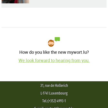
How do you like the new mywort.lu?
We look forward to hearing from you.
31, rue de Hollerich
L-1741 Luxembourg
Tel.:(+352) 4993-1