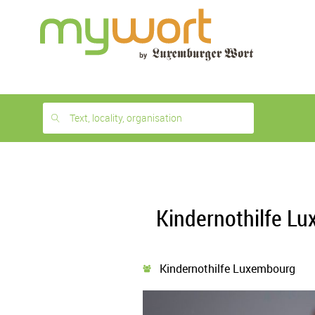
1
month
free
Text, locality, organisation
Kindernothilfe Lu
Kindernothilfe Luxembourg