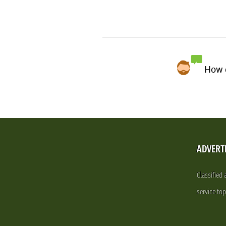
How d
ADVERT
Classified
service.to