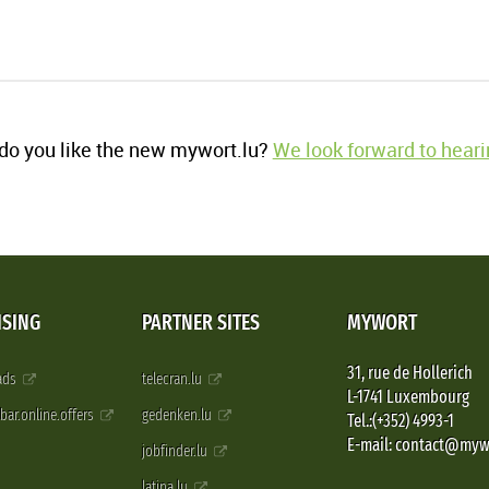
o you like the new mywort.lu?
We look forward to heari
ISING
PARTNER SITES
MYWORT
31, rue de Hollerich
 ads
telecran.lu
L-1741 Luxembourg
pbar.online.offers
gedenken.lu
Tel.:(+352) 4993-1
E-mail: contact@myw
jobfinder.lu
latina.lu