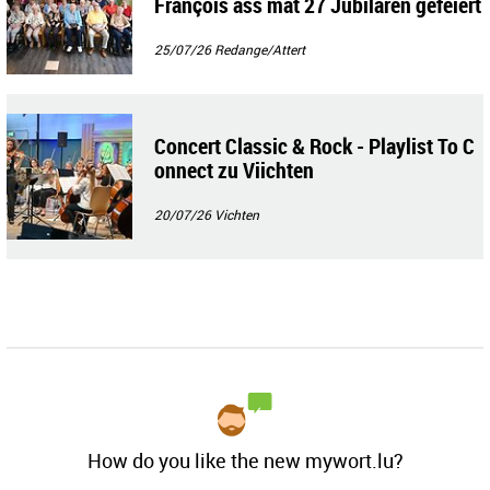
François ass mat 27 Jubilaren gefeiert
gin
25/07/26
Redange/Attert
Concert Classic & Rock - Playlist To C
onnect zu Viichten
20/07/26
Vichten
How do you like the new mywort.lu?