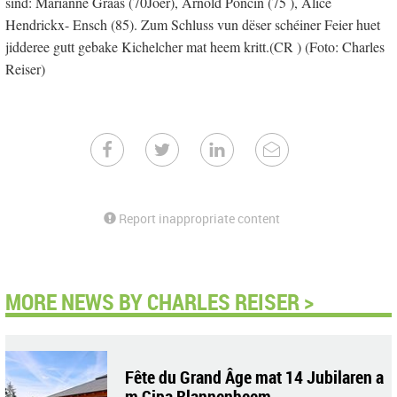
sind: Marianne Graas (70Joer), Arnold Poncin (75 ), Alice
Hendrickx- Ensch (85). Zum Schluss vun dëser schéiner Feier huet
jidderee gutt gebake Kichelcher mat heem kritt.(CR ) (Foto: Charles
Reiser)
Report inappropriate content
MORE NEWS BY CHARLES REISER >
Fête du Grand Âge mat 14 Jubilaren a
m Cipa Blannenheem