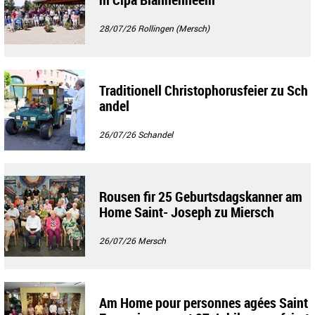
28/07/26
Rollingen (Mersch)
Traditionell Christophorusfeier zu Sch
andel
26/07/26
Schandel
Rousen fir 25 Geburtsdagskanner am
Home Saint- Joseph zu Miersch
26/07/26
Mersch
Am Home pour personnes agées Saint