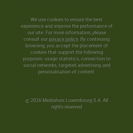
We use cookies to ensure the best
experience and improve the performance of
our site. For more information, please
consult our
privacy policy
. By continuing
browsing, you accept the placement of
cookies that support the following
purposes: usage statistics, connection to
social networks, targeted advertising and
personalisation of content.
2026 Mediahuis Luxembourg S.A. All
©
rights reserved