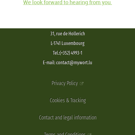
We look forward to hearing from you.
31, rue de Hollerich
L-1741 Luxembourg
Tel.:(+352) 4993-1
E-mail: contact@mywort.lu
Privacy Policy
Cookies & Tracking
Contact and legal information
Terms and Conditions