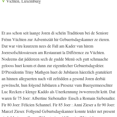
Vichten, Luxemburg
Et ass schon seit laange Joren di schéin Traditioun bei de Seniore
Frënn Viichten zur Adventszäit hir Gebuertsdagskanner ze éieren.
Dat war viru kuurzem nees de Fall am Kader vun hirem
Joeresofschlossiessen am Restaurant la Différence zu Viichten.
Nodeems dat jiddereen sech de gudde Menü och gutt schmaache
gelooss huet koum et dunn zur eigentlecher Gebuertsdagsfeier.
D'Presidentin Triny Mathgen huet de Jubilaren häerzlich gratuléiert
an hinnen alleguerten nach vill zefridden a gesond Joren derbäi
gewënscht, hun folgend Jubilaren a Presenz vum Buergermeeschter
Luc Recken e klenge Kaddo als Unerkennung iwwerreecht kritt. Dat
waren fir 75 Joer: Albertine Siebenaller- Ensch a Romain Siebenaller.
Fir 80 Joer: Félicien Schannel. Fir 85 Joer : Anni Zieser a fir 90 Joer:
Marcel Zieser. Follgend Geburtsdagskanner konnte leider net present