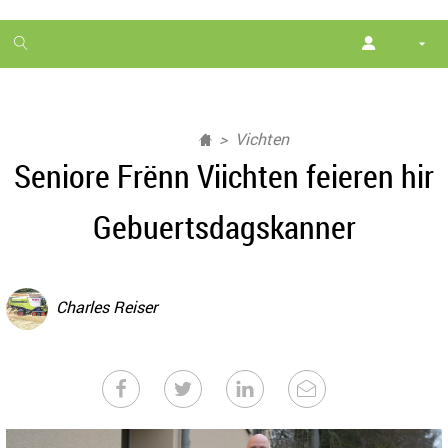
1
month
free
Vichten
Seniore Frënn Viichten feieren hir
Gebuertsdagskanner
Charles Reiser