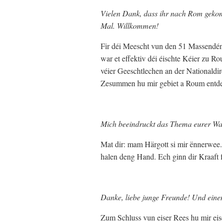
Vielen Dank, dass ihr nach Rom gekomme
Mal. Willkommen!
Fir déi Meescht vun den 51 Massendé
war et effektiv déi éischte Kéier zu R
véier Geeschtlechen an der Nationaldi
Zesummen hu mir gebiet a Roum entde
Mich beeindruckt das Thema eurer Wall
Mat dir: mam Härgott si mir ënnerwee. 
halen deng Hand. Ech ginn dir Kraaft f
Danke, liebe junge Freunde! Und eine
Zum Schluss vun eiser Rees hu mir eiser