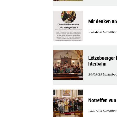
Mir denken un
29/04/26
Luxembourg
Lëtzebuerger 
hterbahn
26/09/25
Luxembour
Notreffen vu
23/01/25
Luxembour