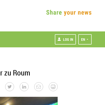
LOG IN
EN
er zu Roum