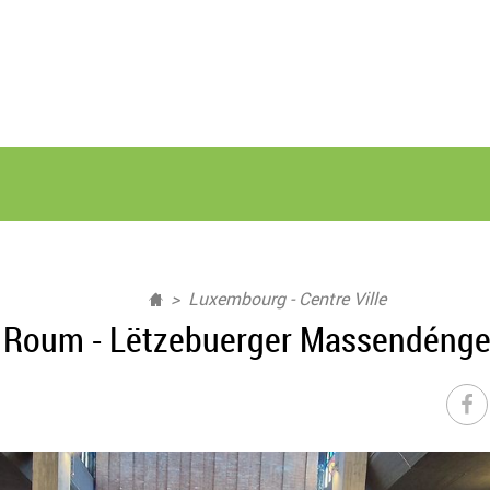
Luxembourg - Centre Ville
u Roum - Lëtzebuerger Massendéng