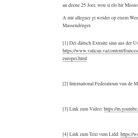
an deene 25 Joer, wou si elo hir Missio
A mir alleguer gi weider op eisem Wee
Massendénger.
[1] Déi däitsch Extraite sinn aus der
https://www.vatican.va/content/france
europei.html
[2] International Federatioun vun de 
[3] Link zum Video:
https://m.youtu
[4] Link zum Text vum Lidd:
https://