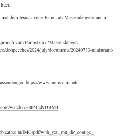
 huet.
 mat dem Jesus an eise Paren, als Massendéngerinnen a
 Usprooch vum Poopst un d‘Massendénger:
sco/de/speeches/2024/july/documents/20240730-ministranti-
Massendénger: https://www.minis-cim.net/
be.com/watch?v=8tP4ud9DBM4
web.cathol.lu/IMG/pdf/with_you_mit_dir_contigo_-