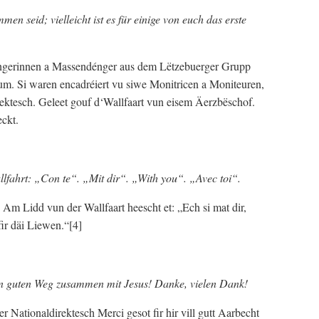
n seid; vielleicht ist es für einige von euch das erste
ngerinnen a Massendénger aus dem Lëtzebuerger Grupp
oum. Si waren encadréiert vu siwe Monitricen a Moniteuren,
rektesch. Geleet gouf d‘Wallfaart vun eisem Äerzbëschof.
ckt.
fahrt: „Con te“. „Mit dir“. „With you“. „Avec toi“.
Am Lidd vun der Wallfaart heescht et: „Ech si mat dir,
ir däi Liewen.“[4]
n guten Weg zusammen mit Jesus! Danke, vielen Dank!
 Nationaldirektesch Merci gesot fir hir vill gutt Aarbecht