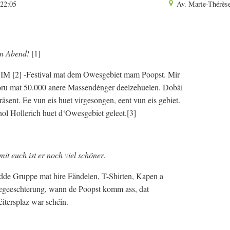
 22:05
Av. Marie-Thérès
en Abend!
[1]
IM [2] -Festival mat dem Owesgebiet mam Poopst. Mir
doru mat 50.000 anere Massendénger deelzehuelen. Dobäi
äsent. Ee vun eis huet virgesongen, eent vun eis gebiet.
l Hollerich huet d‘Owesgebiet geleet.[3]
mit euch ist er noch viel schöner
.
hidde Gruppe mat hire Fändelen, T-Shirten, Kapen a
egeeschterung, wann de Poopst komm ass, dat
itersplaz war schéin.