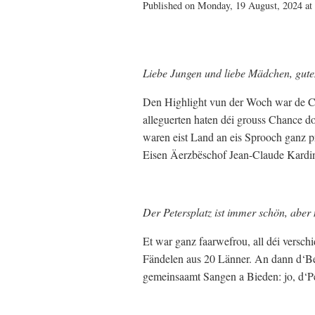
Published on Monday, 19 August, 2024 at
Liebe Jungen und liebe Mädchen, gut
Den Highlight vun der Woch war de C
alleguerten haten déi grouss Chance 
waren eist Land an eis Sprooch ganz pr
Eisen Äerzbëschof Jean-Claude Kardino
Der Petersplatz ist immer schön, aber 
Et war ganz faarwefrou, all déi versc
Fändelen aus 20 Länner. An dann d‘B
gemeinsaamt Sangen a Bieden: jo, d‘Pé