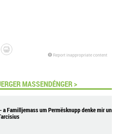
Report inappropriate content
UERGER MASSENDÉNGER >
- a Familljemass um Permësknupp denke mir un
Tarcisius