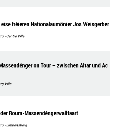
 eise fréieren Nationalaumônier Jos.Weisgerber
 - Centre Ville
Massendénger on Tour – zwischen Altar und Ac
g-Ville
n der Roum-Massendéngerwallfaart
g - Limpertsberg