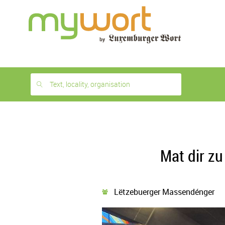
1
month
free
Text, locality, organisation
Mat dir z
Lëtzebuerger Massendénger