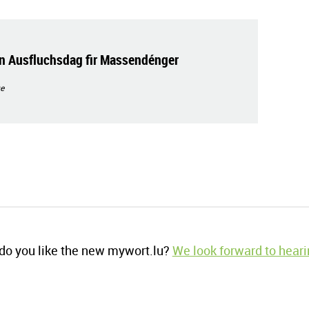
n Ausfluchsdag fir Massendénger
e
o you like the new mywort.lu?
We look forward to heari