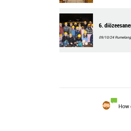
6. diözeesane
09/10/24
Rumelang
How d