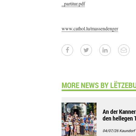
_partitur.pdf
www.cathol.lu/massendenger
MORE NEWS BY LËTZEB
An der Kanner
den hellegen 
04/07/26
Kaundorf