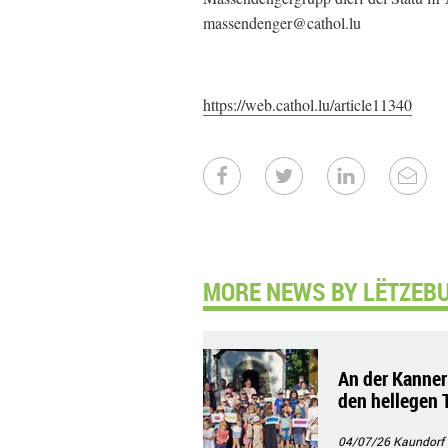
massendenger@cathol.lu
https://web.cathol.lu/article11340
MORE NEWS BY LËTZEB
An der Kanner
den hellegen 
04/07/26
Kaundorf