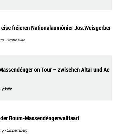
 eise fréieren Nationalaumônier Jos.Weisgerber
 - Centre Ville
Massendénger on Tour – zwischen Altar und Ac
g-Ville
n der Roum-Massendéngerwallfaart
g - Limpertsberg