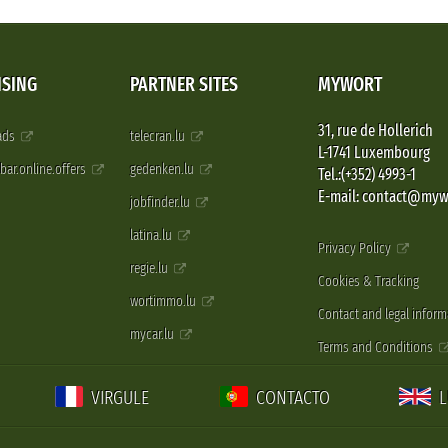
ISING
PARTNER SITES
MYWORT
31, rue de Hollerich
 ads
telecran.lu
L-1741 Luxembourg
pbar.online.offers
gedenken.lu
Tel.:(+352) 4993-1
E-mail: contact@myw
jobfinder.lu
latina.lu
Privacy Policy
regie.lu
Cookies & Tracking
wortimmo.lu
Contact and legal inform
mycar.lu
Terms and Conditions
VIRGULE
CONTACTO