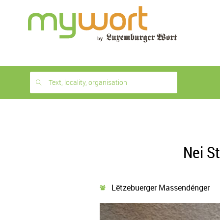
1
month
free
Text, locality, organisation
Nei S
Lëtzebuerger Massendénger