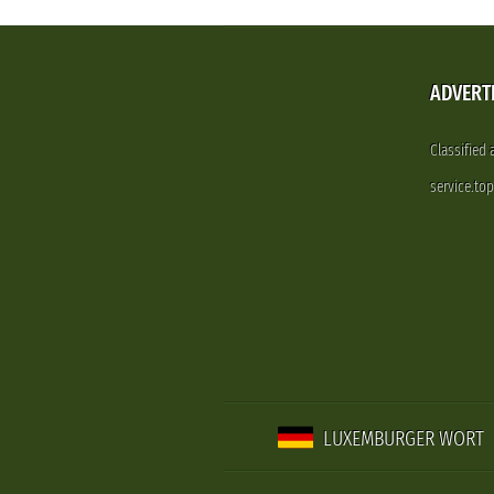
ADVERT
Classified
service.to
LUXEMBURGER WORT