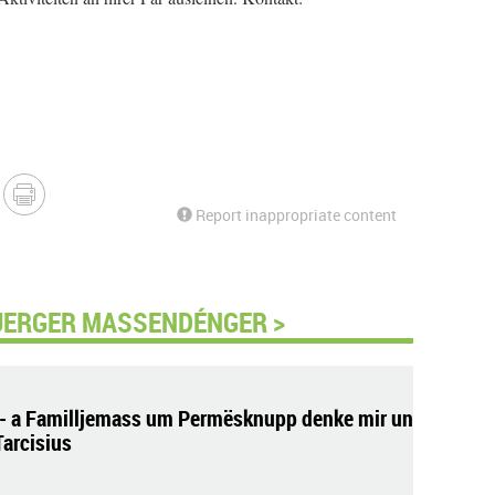
Report inappropriate content
UERGER MASSENDÉNGER >
- a Familljemass um Permësknupp denke mir un
Tarcisius