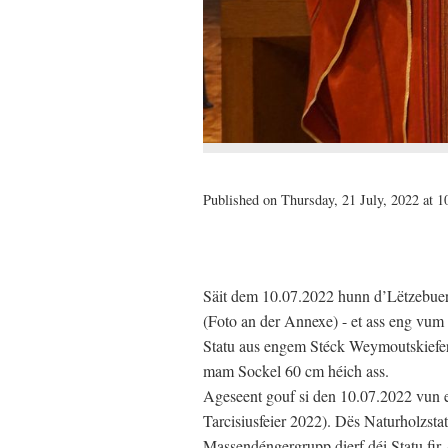
Published on Thursday, 21 July, 2022 at 1
Säit dem 10.07.2022 hunn d’Lëtzebuer
(Foto an der Annexe) - et ass eng vum
Statu aus engem Stéck Weymoutskiefer
mam Sockel 60 cm héich ass.
Ageseent gouf si den 10.07.2022 vun 
Tarcisiusfeier 2022). Dës Naturholzsta
Massendéngergrupp dierf déi Statu fir A