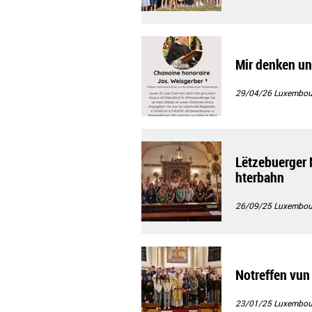
Mir denken un
29/04/26
Luxembourg
Lëtzebuerger 
hterbahn
26/09/25
Luxembour
Notreffen vu
23/01/25
Luxembour