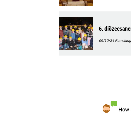
6. diözeesane
09/10/24
Rumelang
How d