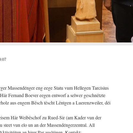
0:07
ger Massendénger eng eege Statu vum Hellegen Tarcisius
 Här Fernand Boever eegen entworf a selwer geschnëtzte
holz aus engem Bësch tëscht Lëntgen a Luerenzweiler, déi
eisem Här Weibëschof zu Rued-Sir (am Kader vun der
tu steet vun elo un an der Massendéngerzentral. All
ktivitéiten an hirer Par ausléinen. Kontakt: