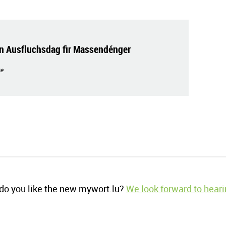
n Ausfluchsdag fir Massendénger
e
o you like the new mywort.lu?
We look forward to heari