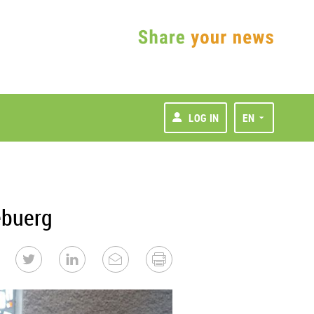
LOG IN
EN
ebuerg