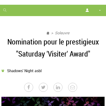
1
month
free
Soleuvre
Nomination pour le prestigieux
"Saturday 'Visiter' Award"
Shadows' Night asbl