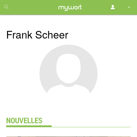
1
month
free
Frank Scheer
NOUVELLES