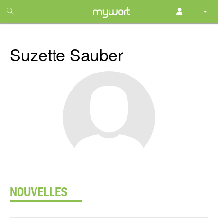
1
month
free
Suzette Sauber
NOUVELLES