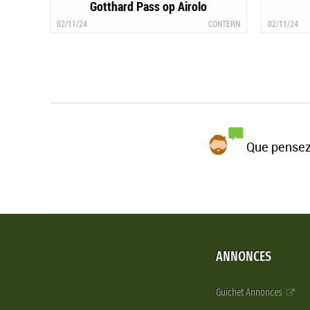
Gotthard Pass op Airolo
02/11/24
CONTERN
02/11/24
Que pensez
ANNONCES
Guichet Annonces