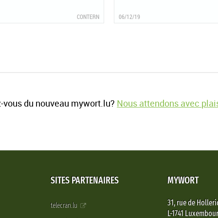
CONTERN
06/12/19
-vous du nouveau mywort.lu?
Nous attendons avec plais
SITES PARTENAIRES
MYWORT
31, rue de Holleri
telecran.lu
L-1741 Luxembou