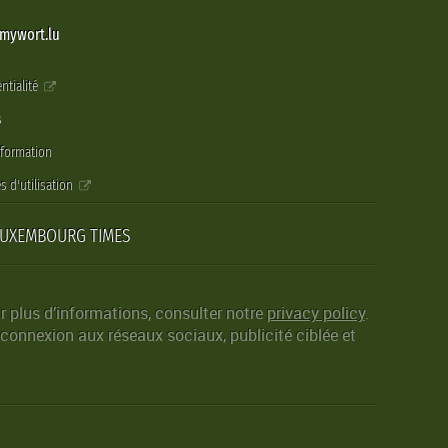
@mywort.lu
ntialité
s
nformation
s d'utilisation
LUXEMBOURG TIMES
r plus d’informations, consulter notre
privacy policy
.
 connexion aux réseaux sociaux, publicité ciblée et