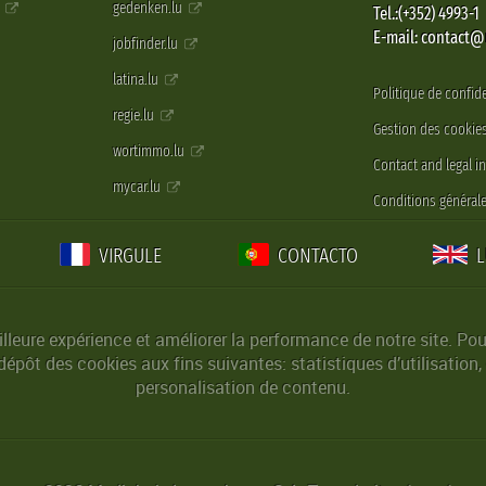
e
gedenken.lu
Tel.:(+352) 4993-1
E-mail: contact
jobfinder.lu
latina.lu
Politique de confide
regie.lu
Gestion des cookie
wortimmo.lu
Contact and legal i
mycar.lu
Conditions générale
VIRGULE
CONTACTO
lleure expérience et améliorer la performance de notre site. Pou
épôt des cookies aux fins suivantes: statistiques d’utilisation,
personalisation de contenu.