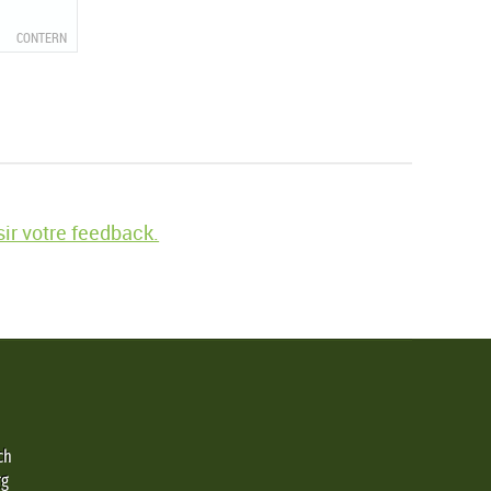
CONTERN
ir votre feedback.
ch
rg