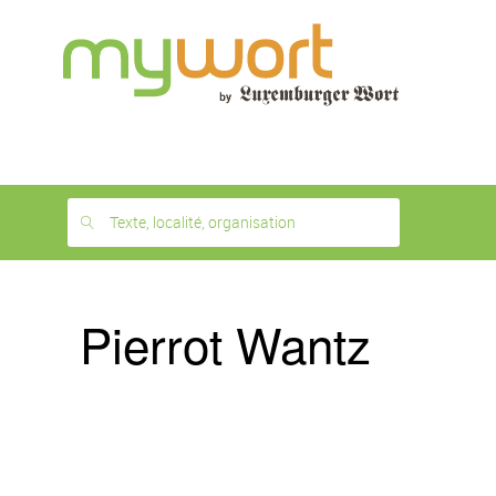
1
month
free
Texte, localité, organisation
Pierrot Wantz