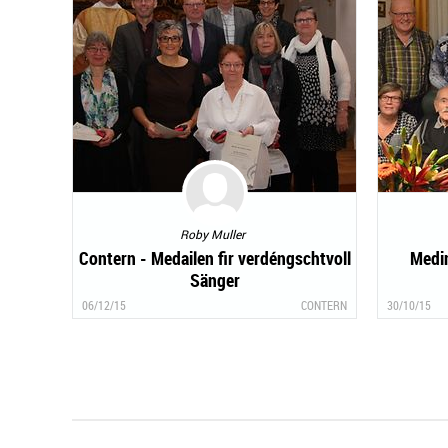
Roby Muller
Contern - Medailen fir verdéngschtvoll
Medin
Sänger
06/12/15
CONTERN
30/10/15