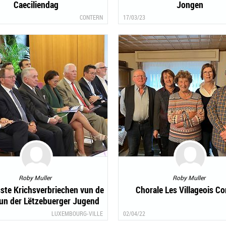
Caeciliendag
Jongen
CONTERN
17/03/23
Roby Muller
Roby Muller
sste Krichsverbriechen vun de
Chorale Les Villageois C
un der Lëtzebuerger Jugend
LUXEMBOURG-VILLE
02/04/22