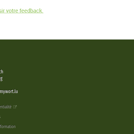
ir votre feedback.
ch
rg
@mywort.lu
ntialité
s
nformation