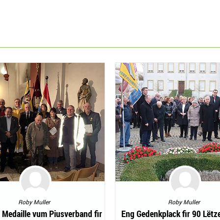
Roby Muller
Roby Muller
 Medaille vum Piusverband fir
Eng Gedenkplack fir 90 Lëtz