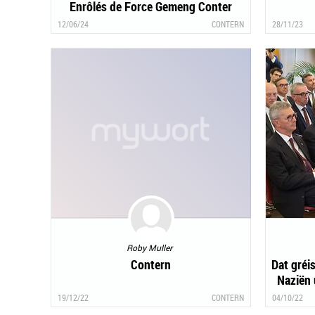
Enrôlés de Force Gemeng Conter
12/06/24
CONTERN
28/11/23
Roby Muller
Contern
Dat gréi
Naziën 
19/12/22
CONTERN
04/10/22