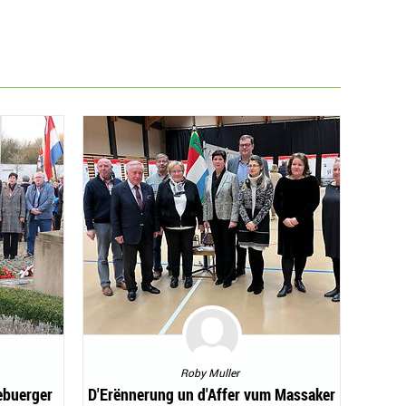
Roby Muller
ebuerger
D'Erënnerung un d'Affer vum Massaker