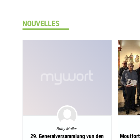
NOUVELLES
Roby Muller
29. Generalversammlung vun den
Moutfort