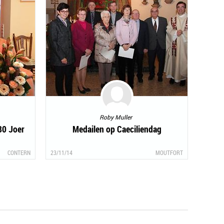
Roby Muller
80 Joer
Medailen op Caeciliendag
CONTERN
23/11/14
MOUTFORT