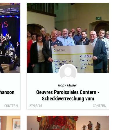
Roby Muller
Chanson
Oeuvres Paroissiales Contern -
Scheckiwerreechung vum
Adventsmart 2015
CONTERN
27/03/16
CONTERN