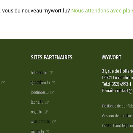
-vous du nouveau mywort.lu?
Nous attendons avec plais
SITES PARTENAIRES
MYWORT
31, rue de Holleri
telecran.lu
L-1741 Luxembou
e
gedenken.lu
Tel.:(+352) 4993-1
E-mail: contact
jobfinder.lu
latina.lu
Politique de confide
regie.lu
Gestion des cookie
wortimmo.lu
Contact and legal i
mycar.lu