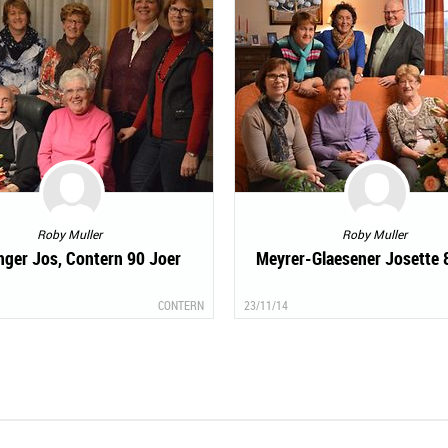
Roby Muller
Roby Muller
ger Jos, Contern 90 Joer
Meyrer-Glaesener Josette 
CONTERN
23/11/14