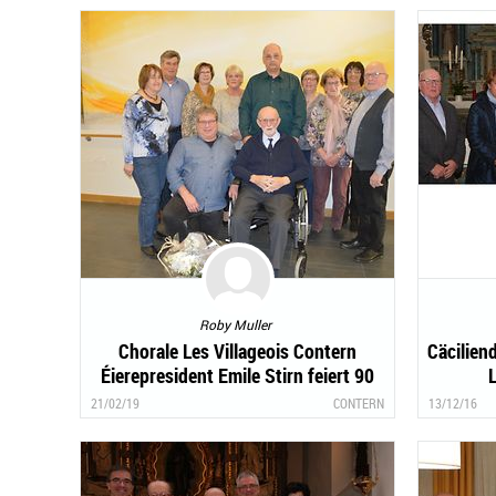
Roby Muller
Chorale Les Villageois Contern
Cäcilien
Éierepresident Emile Stirn feiert 90
Joer
21/02/19
CONTERN
13/12/16