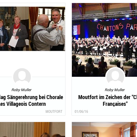
Roby Muller
Roby Muller
dag Sängerehrung bei Chorale
Moutfort im Zeichen der "
Les Villageois Contern
Françaises"
MOUTFORT
01/06/16