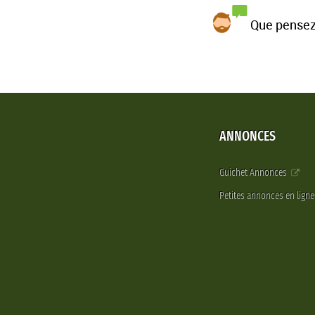
Que pensez
ANNONCES
Guichet Annonces
Petites annonces en lign