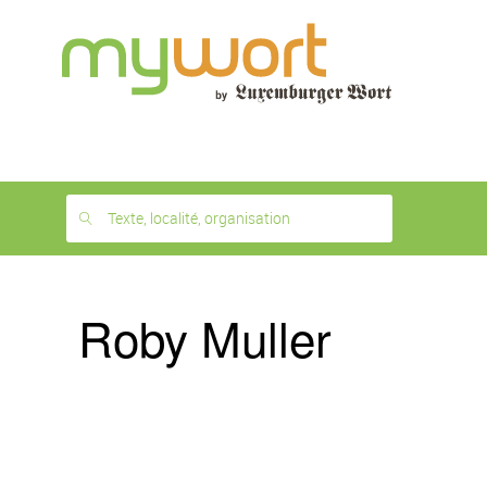
1
month
free
Texte, localité, organisation
Roby Muller