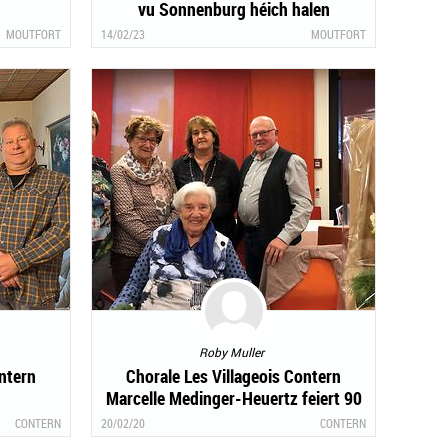
vu Sonnenburg héich halen
MOUTFORT
14/02/23
MOUTFORT
Roby Muller
ontern
Chorale Les Villageois Contern
Marcelle Medinger-Heuertz feiert 90
Joer
CONTERN
20/02/20
CONTERN