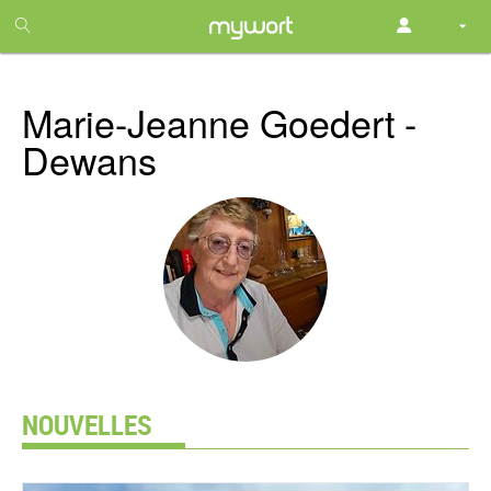
1
month
free
Marie-Jeanne Goedert -
Dewans
NOUVELLES