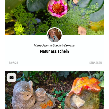
Marie-Jeanne Goedert -Dewans
Natur ass schein
15/07/26
STRASSEN