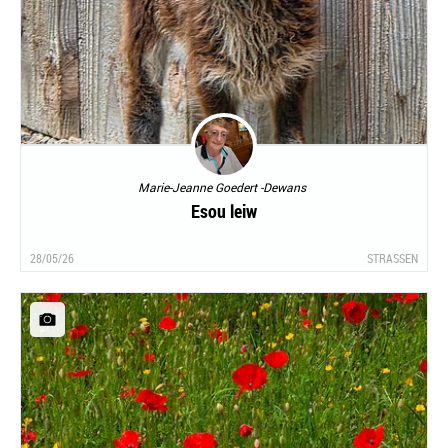
Marie-Jeanne Goedert -Dewans
Esou leiw
28/05/26
STRASSEN