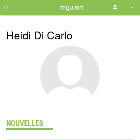
1
month
free
Heidi Di Carlo
NOUVELLES