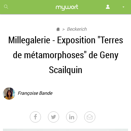
1
month
free
Beckerich
Millegalerie - Exposition "Terres
de métamorphoses" de Geny
Scailquin
Françoise Bande