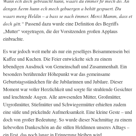
Wann ech dech gebraucht hunn, waars du ëmmer fir mech do. An
dengen Äerm hunn ech mech gebuergen a behitt gespuert. Du
waars meng Heldin – a bass se nach ëmmer. Merci Mamm, dass et
dech gëtt.“
Passend dazu wurde eine Definition des Begriffs
„Mutter“ vorgetragen, die der Vorsitzenden großen Applaus
einbrachte.
Es war jedoch weit mehr als nur ein geselliges Beisammensein bei
Kaffee und Kuchen. Die Feier entwickelte sich zu einem
lebendigen Ausdruck von Gemeinschaft und Zusammenhalt. Ein
besonders berührender Höhepunkt war das gemeinsame
Geburtstagsständchen für die Jubilarinnen und Jubilare. Dieser
Moment war voller Herzlichkeit und sorgte für strahlende Gesichter
und leuchtende Augen. Alle anwesenden Mütter, Großmütter,
Urgroßmütter, Stiefmütter und Schwiegermütter erhielten zudem
eine süße und prickelnde Aufmerksamkeit. Eine kleine Geste – und
doch von großer Bedeutung. So wurde dieser Nachmittag zu einem
liebevollen Dankeschön an die stillen Heldinnen unseres Alltags –
ein Fest, das noch lange in Erinnerung bleiben wird.