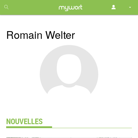
1
month
free
Romain Welter
NOUVELLES