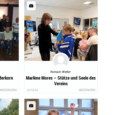
Romain Welter
ederkorn
Marlène Mores – Stütze und Seele des
Vereins
NIEDERKORN
22/10/25
NIEDERKORN