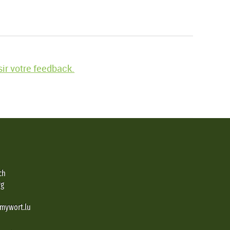
ir votre feedback.
ch
rg
@mywort.lu