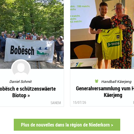
Daniel Schmit
Handball Käerjeng
Generalversammlung vum H
Bobësch e schützenswäerte
Käerjeng
Biotop »
15/07/26
SANEM
Plus de nouvelles dans la région de Niederkorn >