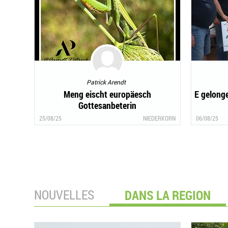
Patrick Arendt
Meng eischt europäesch
E gelong
Gottesanbeterin
25/08/25
NIEDERKORN
06/08/25
NOUVELLES
DANS LA REGION