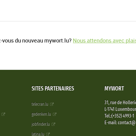
-vous du nouveau mywort.lu?
Nous attendons avec plais
SITES PARTENAIRES
MYWORT
31, rue de Holleri
telecran.lu
L-1741 Luxembou
e
gedenken.lu
Tel.:(+352) 4993-1
E-mail: contact
jobfinder.lu
latina.lu