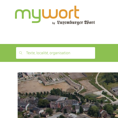
1
month
free
Texte, localité, organisation