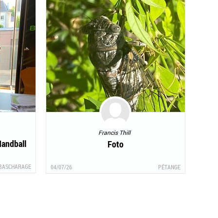
Francis Thill
andball
Foto
BASCHARAGE
04/07/26
PÉTANGE