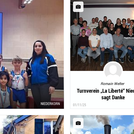
Romain Welter
Turnverein „La Liberté“ Ni
sagt Danke
NIEDERKORN
01/11/25