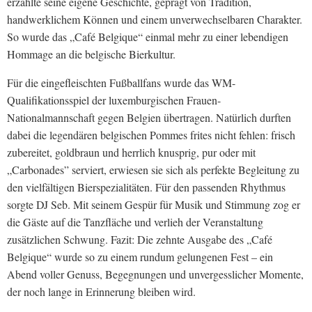
erzählte seine eigene Geschichte, geprägt von Tradition,
handwerklichem Können und einem unverwechselbaren Charakter.
So wurde das „Café Belgique“ einmal mehr zu einer lebendigen
Hommage an die belgische Bierkultur.
Für die eingefleischten Fußballfans wurde das WM-
Qualifikationsspiel der luxemburgischen Frauen-
Nationalmannschaft gegen Belgien übertragen. Natürlich durften
dabei die legendären belgischen Pommes frites nicht fehlen: frisch
zubereitet, goldbraun und herrlich knusprig, pur oder mit
„Carbonades” serviert, erwiesen sie sich als perfekte Begleitung zu
den vielfältigen Bierspezialitäten. Für den passenden Rhythmus
sorgte DJ Seb. Mit seinem Gespür für Musik und Stimmung zog er
die Gäste auf die Tanzfläche und verlieh der Veranstaltung
zusätzlichen Schwung. Fazit: Die zehnte Ausgabe des „Café
Belgique“ wurde so zu einem rundum gelungenen Fest – ein
Abend voller Genuss, Begegnungen und unvergesslicher Momente,
der noch lange in Erinnerung bleiben wird.