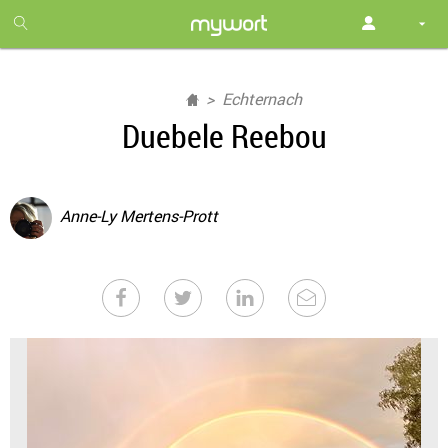
1
month
free
Echternach
Duebele Reebou
Anne-Ly Mertens-Prott