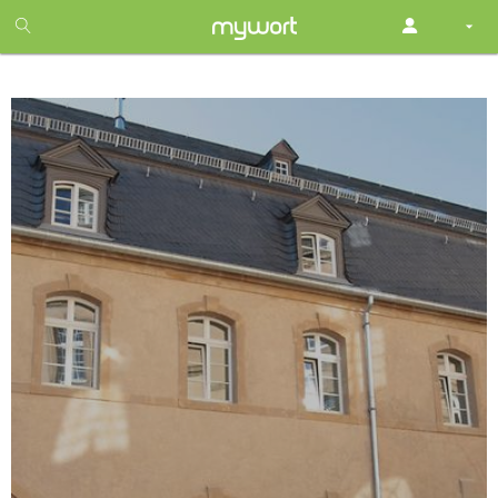
1
month
free