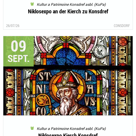
Kultur a Patrimoine Konsdref asbl. (KuPa)
Niklosexpo an der Kierch zu Konsdref
26/07/26
CONSDORF
09
SEPT.
Kultur a Patrimoine Konsdref asbl. (KuPa)
Niklosexpo Kierch Konsdref