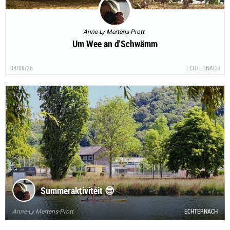
Anne-Ly Mertens-Prott
Um Wee an d'Schwämm
04/08/26
ECHTERNACH
Summeraktivitéit 😎
Anne-Ly Mertens-Prott
ECHTERNACH