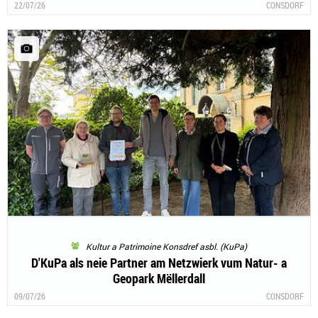
22/07/26
CONSDORF
Kultur a Patrimoine Konsdref asbl. (KuPa)
D'KuPa als neie Partner am Netzwierk vum Natur- a
Geopark Mëllerdall
09/07/26
CONSDORF