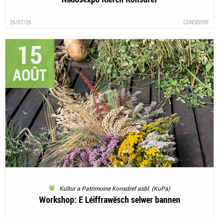
26/07/26
CONSDORF
15
AOÛT
Kultur a Patrimoine Konsdref asbl. (KuPa)
Workshop: E Léiffrawësch selwer bannen