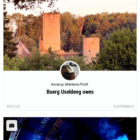
Anne-Ly Mertens-Prott
Buerg Useldeng owes
29/07/26
ECHTERNACH