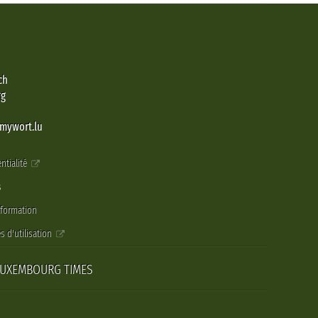
ch
rg
@mywort.lu
ntialité
s
nformation
s d'utilisation
LUXEMBOURG TIMES