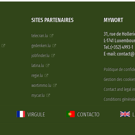
SITES PARTENAIRES
MYWORT
31, rue de Holleri
telecran.lu
L-1741 Luxembou
e
gedenken.lu
Tel.:(+352) 4993-1
E-mail: contact
jobfinder.lu
latina.lu
Politique de confide
regie.lu
Gestion des cookie
wortimmo.lu
Contact and legal i
mycar.lu
Conditions générale
VIRGULE
CONTACTO