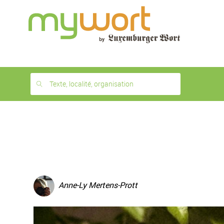
1
month
free
Texte, localité, organisation
Anne-Ly Mertens-Prott