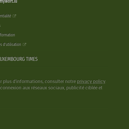
@mywort.lu
ntialité
s
nformation
s d'utilisation
LUXEMBOURG TIMES
r plus d’informations, consulter notre
privacy policy
.
 connexion aux réseaux sociaux, publicité ciblée et