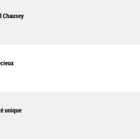
el Chausey
écieux
té unique