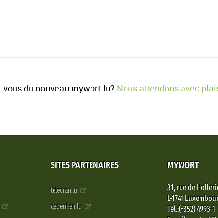
-vous du nouveau mywort.lu?
Nous attendons avec plais
SITES PARTENAIRES
MYWORT
31, rue de Holleri
telecran.lu
L-1741 Luxembou
e
gedenken.lu
Tel.:(+352) 4993-1