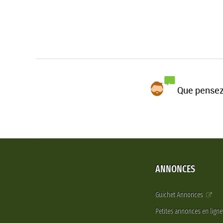
Que pensez
ANNONCES
Guichet Annonces
Petites annonces en lign