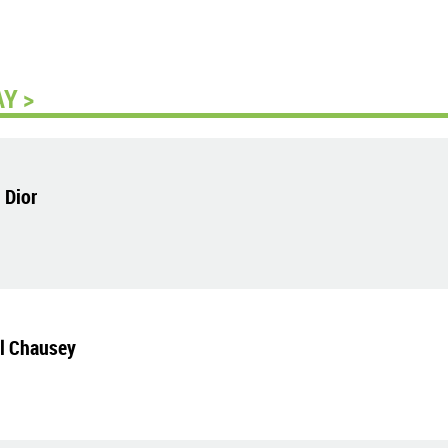
Y >
 Dior
el Chausey