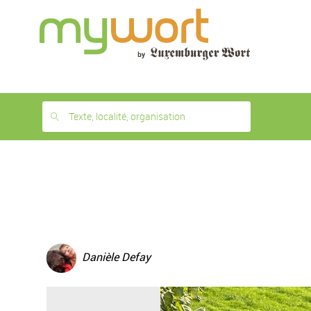
1
month
free
Texte, localité, organisation
Danièle Defay