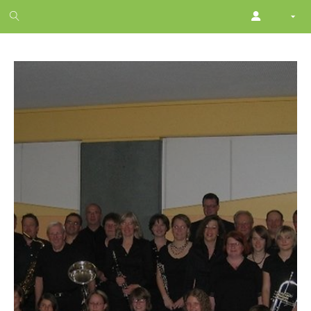
1
month
free