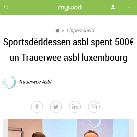
1
month
free
Lipperscheid
Sportsdëddessen asbl spent 500€
un Trauerwee asbl luxembourg
Trauerwee Asbl