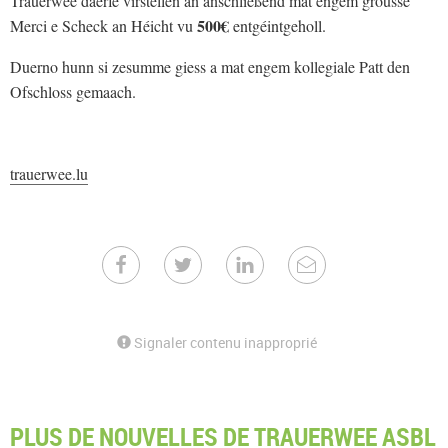
Trauerwee däerfe virstellen an anschließend mat engem grousse
500€
Merci e Scheck an Héicht vu
entgéintgeholl.
Duerno hunn si zesumme giess a mat engem kollegiale Patt den
Ofschloss gemaach.
trauerwee.lu
Signaler contenu inapproprié
PLUS DE NOUVELLES DE TRAUERWEE ASBL