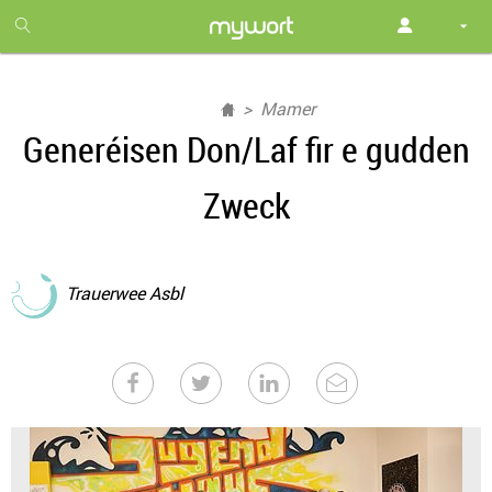
1
month
free
Mamer
Generéisen Don/Laf fir e gudden
Zweck
Trauerwee Asbl