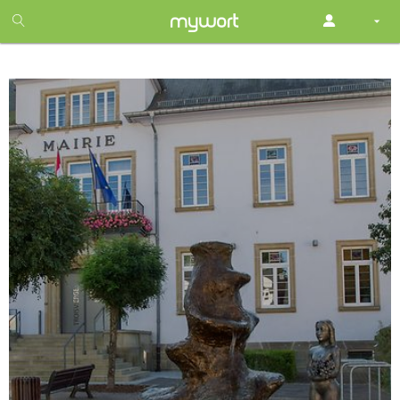
1
month
free