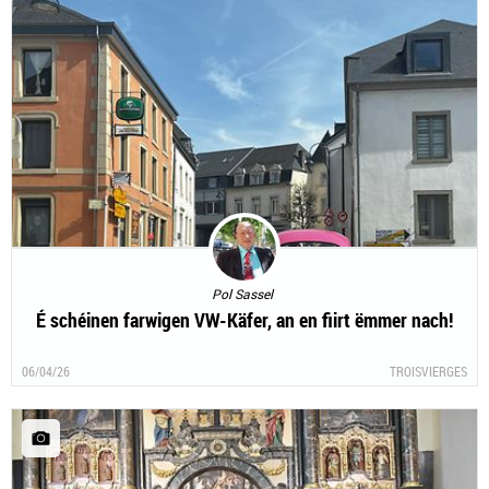
Pol Sassel
É schéinen farwigen VW-Käfer, an en fiirt ëmmer nach!
06/04/26
TROISVIERGES