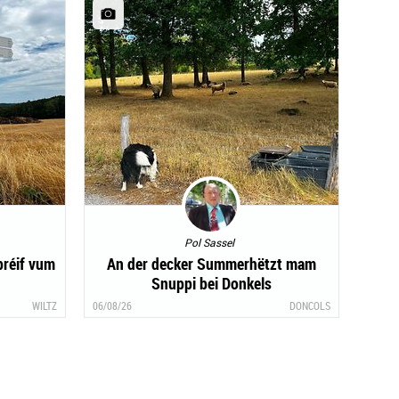
Pol Sassel
bréif vum
An der decker Summerhëtzt mam
Snuppi bei Donkels
WILTZ
06/08/26
DONCOLS