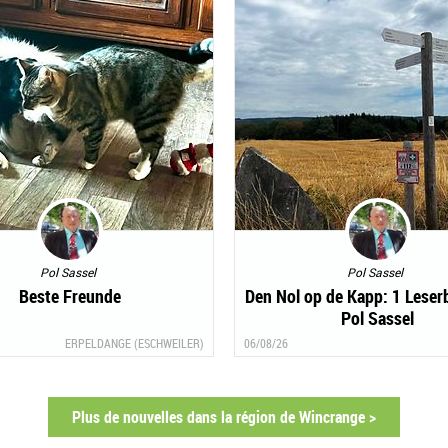
Pol Sassel
Pol Sassel
Beste Freunde
Den Nol op de Kapp: 1 Leser
Pol Sassel
ERPELDANGE (ESCHWEILER)
06/08/26
Plus de nouvelles dans la région de Wincrange >