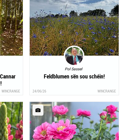
Pol Sassel
 Cannar
Feldblumen sën sou schéin!
!
WINCRANGE
24/06/26
WINCRANGE