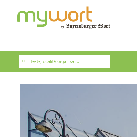
1
month
free
Texte, localité, organisation