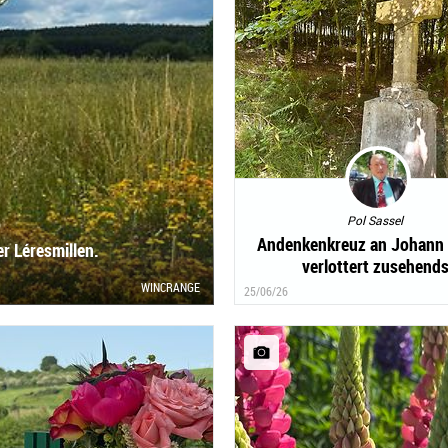
Pol Sassel
Andenkenkreuz an Johann
r Léresmillen.
verlottert zusehends
WINCRANGE
25/06/26