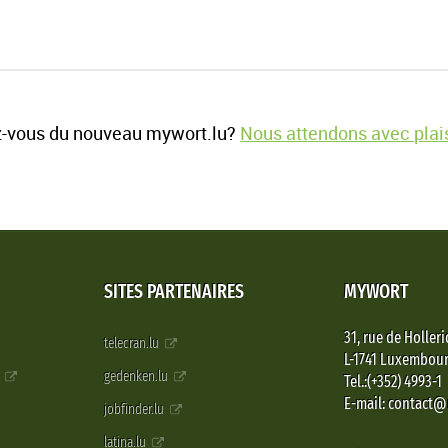
-vous du nouveau mywort.lu?
Nous attendons avec plais
SITES PARTENAIRES
MYWORT
31, rue de Holleri
telecran.lu
L-1741 Luxembou
e
gedenken.lu
Tel.:(+352) 4993-1
E-mail: contact
jobfinder.lu
latina.lu