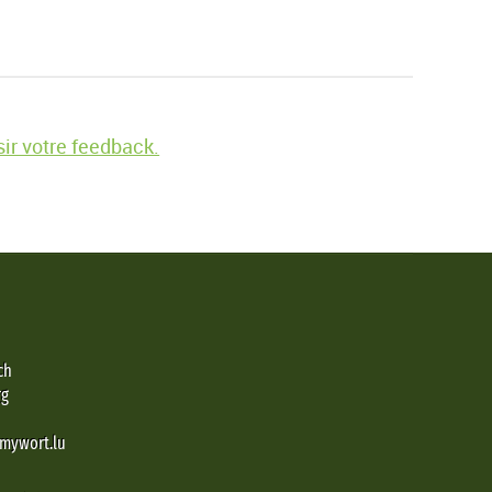
ir votre feedback.
ch
rg
@mywort.lu