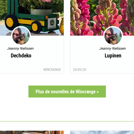
Jeanny Nelissen
Jeanny Nelissen
Dechdeko
Lupinen
WINCRANGE
26/05/26
Plus de nouvelles de Wincrange >