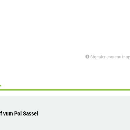
Signaler contenu inap
>
if vum Pol Sassel