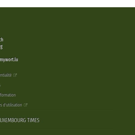
ch
rg
@mywort.lu
ntialité
s
nformation
s d'utilisation
LUXEMBOURG TIMES