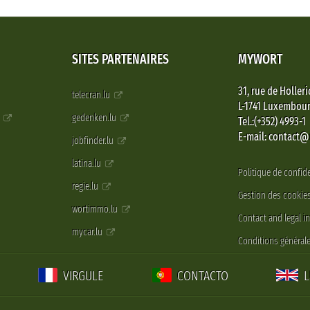
SITES PARTENAIRES
MYWORT
31, rue de Holleri
telecran.lu
L-1741 Luxembou
e
gedenken.lu
Tel.:(+352) 4993-1
E-mail: contact
jobfinder.lu
latina.lu
Politique de confide
regie.lu
Gestion des cookie
wortimmo.lu
Contact and legal i
mycar.lu
Conditions générale
VIRGULE
CONTACTO