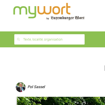
1
month
free
Texte, localité, organisation
Pol Sassel