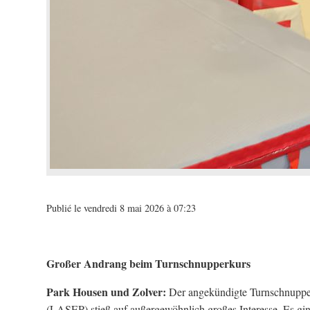
Publié le vendredi 8 mai 2026 à 07:23
Großer Andrang beim Turnschnupperkurs
Park Housen und Zolver:
Der angekündigte Turnschnupper
(LASEP) stieß auf außergewöhnlich großes Interesse. Es gi