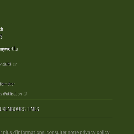
ch
rg
@mywort.lu
ntialité
s
nformation
s d'utilisation
LUXEMBOURG TIMES
r plus d’informations, consulter notre
privacy policy
.