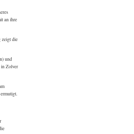
seres
it an ihre
 zeigt die
n) und
in Zolver
 am
 ermutigt.
r
die