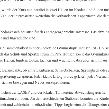
, wurde der Kurs nun parallel in zwei Hallen im Norden und Süden un
Zahl der Interessierten weiterhin die vorhandenen Kapazitäten, die dam
dankt sich bei allen für das entgegengebrachte Interesse. Gleichzeitig
 und Jugendliche sind.
er Zusammenarbeit mit der Société de Gymnastique Housen (SG House
ch das Schul- und Sportzentrum im Park Housen sowie das Gymnikuss 
Hallen, turnten, tobten, lachten und wuchsen dabei über sich hinaus.
ge Balanceakte, ob am Stufenbarren, Schwebebalken, Sprungtisch oder
isterung zu spüren. Jeder kleine Erfolg wurde gefeiert, jeder Versuch
e, sich zu bewegen und Neues auszuprobieren.
tlichen der LASEP und der lokalen Turnvereine abwechslungsreiche,
itmachen einluden. An den verschiedenen Stationen konnten die Kinde
keit und zahlreichen methodischen Tipps begleiteten die Übungsleiter 