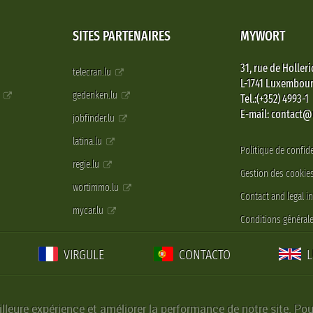
SITES PARTENAIRES
MYWORT
31, rue de Holleri
telecran.lu
L-1741 Luxembou
e
gedenken.lu
Tel.:(+352) 4993-1
E-mail: contact
jobfinder.lu
latina.lu
Politique de confide
regie.lu
Gestion des cookie
wortimmo.lu
Contact and legal i
mycar.lu
Conditions générale
VIRGULE
CONTACTO
lleure expérience et améliorer la performance de notre site. Pou