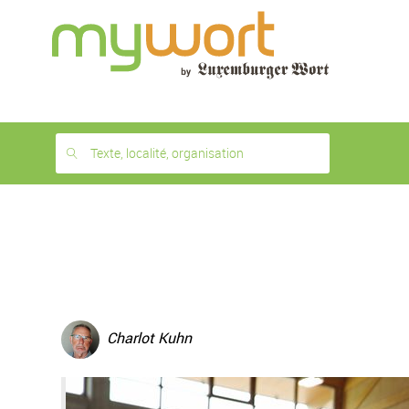
1
month
free
Texte, localité, organisation
Charlot Kuhn