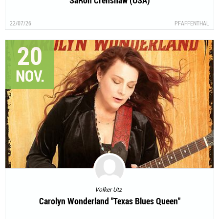
SaRon Crenshaw (USA)
22/07/26
PFAFFENTHAL
20
NOV.
Volker Utz
Carolyn Wonderland "Texas Blues Queen"