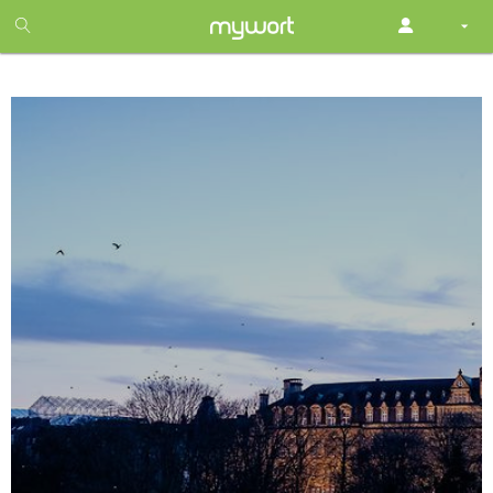
1
month
free