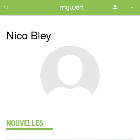
1
month
free
Nico Bley
NOUVELLES