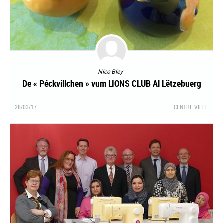
Nico Bley
De « Péckvillchen » vum LIONS CLUB Al Lëtzebuerg
28/03/17
CENTRE VILLE