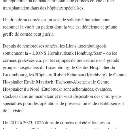
de répondre à la demande croissante de cornées en vue d’une
transplantation dans des hôpitaux spécialisés.
Un don de sa cornée est un acte de solidarité humaine pour
redonner la vue à un patient dont la vue est déficiente et qu’une
greffe de cornée peut guérir.
Depuis de nombreuses années, les Lions luxembourgeois
soutiennent la « LIONS Hornhautbank Homburg/Saar » où les
cornées prélevées e.a. par les équipes de préleveurs des 4 grands
C
H
groupes hospitaliers du Luxembourg, le
entre
ospitalier du
L
H
R
S
C
uxembourg, les
ôpitaux
obert
chuman (Kirchberg), le
entre
H
E
M
C
ospitalier
mile
ayrisch (Esch-sur-Alzette) et le
entre
H
d
N
ospitalier
u
ord (Ettelbruck) sont acheminées, évaluées,
stockées dans un incubateur et mises à disposition des chirurgiens
spécialisés pour des opérations de préservation et de rétablissement
de la vision.
De 2012 à 2023, 1026 dons de cornées ont été effectués au