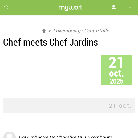
1
month
free
Luxembourg - Centre Ville
Chef meets Chef Jardins
21
oct.
2025
21 oct.
Ocl Orchestre De Chambre Du Luxembourg