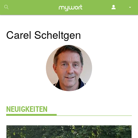
1
month
free
Carel Scheltgen
NEUIGKEITEN