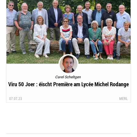
Carel Scheltgen
Viru 50 Joer : éischt Première am Lycée Michel Rodange
07.07.23
MERL