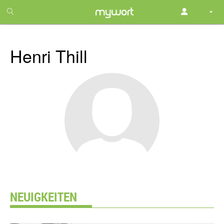
1
month
free
Henri Thill
NEUIGKEITEN