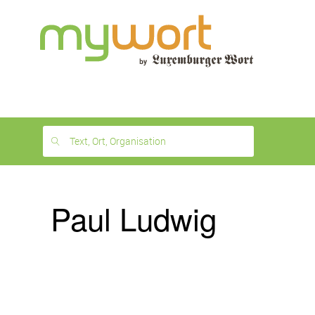
1
month
free
Text, Ort, Organisation
Paul Ludwig