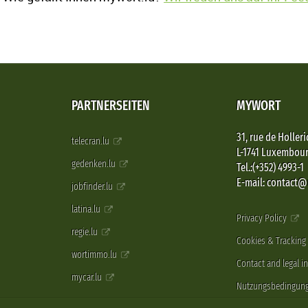
PARTNERSEITEN
MYWORT
31, rue de Holleri
telecran.lu
L-1741 Luxembou
gedenken.lu
Tel.:(+352) 4993-1
E-mail: contact
jobfinder.lu
latina.lu
Privacy Policy
regie.lu
Cookies & Tracking
wortimmo.lu
Contact and legal i
mycar.lu
Nutzungsbedingun