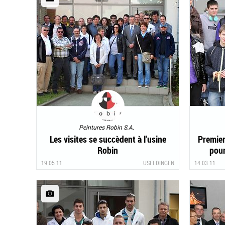
Peintures Robin S.A.
Les visites se succèdent à l'usine
Premier
Robin
pour
19.05.11
USELDINGEN
14.03.11