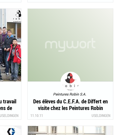
Peintures Robin S.A.
 travail
Des élèves du C.E.F.A. de Differt en
ens de
visite chez les Peintures Robin
USELDINGEN
11.10.11
USELDINGEN