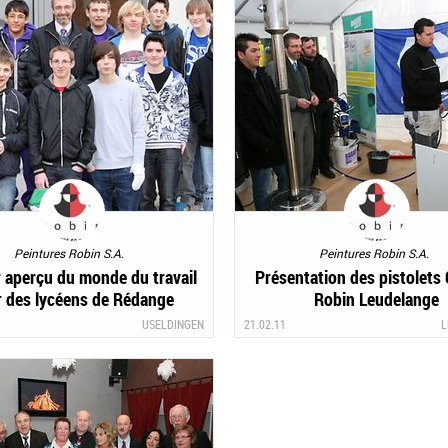
Peintures Robin S.A.
Peintures Robin S.A.
 aperçu du monde du travail
Présentation des pistolets 
 des lycéens de Rédange
Robin Leudelange
USELDINGEN
21.02.11
L