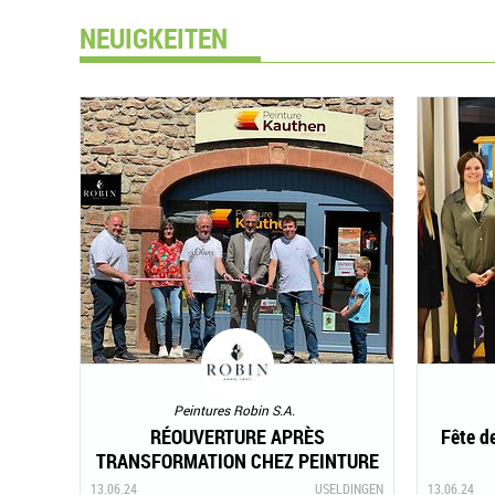
NEUIGKEITEN
Peintures Robin S.A.
RÉOUVERTURE APRÈS
Fête d
TRANSFORMATION CHEZ PEINTURE
KAUTHEN À USELDANGE
13.06.24
USELDINGEN
13.06.24