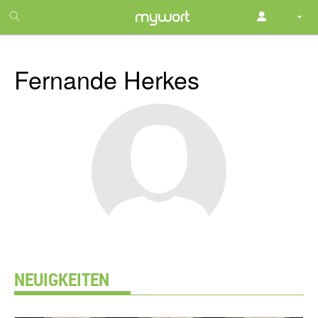
1
month
free
Fernande Herkes
NEUIGKEITEN