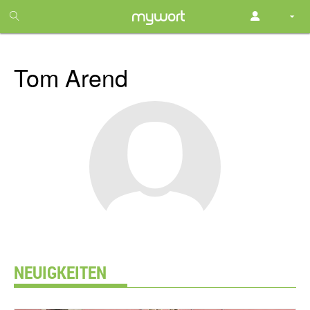
1
month
free
Tom Arend
NEUIGKEITEN