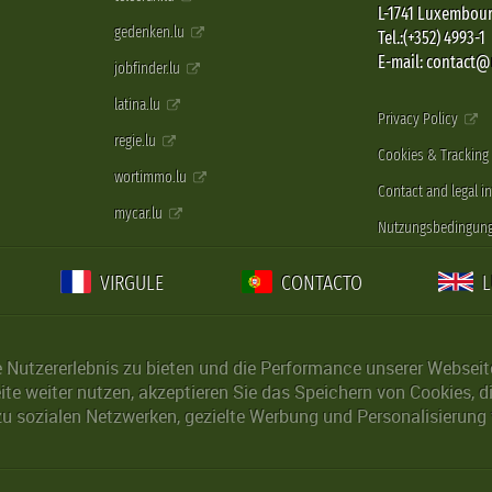
L-1741 Luxembou
gedenken.lu
Tel.:(+352) 4993-1
E-mail: contact
jobfinder.lu
latina.lu
Privacy Policy
regie.lu
Cookies & Tracking
wortimmo.lu
Contact and legal i
mycar.lu
Nutzungsbedingun
VIRGULE
CONTACTO
Nutzererlebnis zu bieten und die Performance unserer Webseite 
ite weiter nutzen, akzeptieren Sie das Speichern von Cookies, 
u sozialen Netzwerken, gezielte Werbung und Personalisierung 