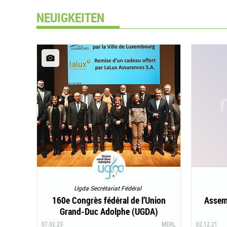
NEUIGKEITEN
Ugda Secrétariat Fédéral
160e Congrès fédéral de l’Union
Assem
Grand-Duc Adolphe (UGDA)
07.02.23
MERL
02.12.21