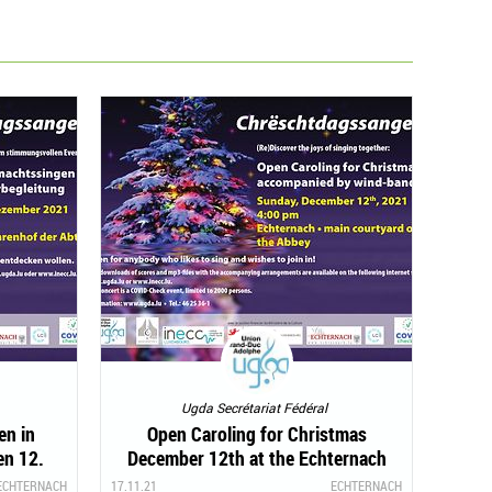
Ugda Secrétariat Fédéral
en in
Open Caroling for Christmas
n 12.
December 12th at the Echternach
Abbey
ECHTERNACH
17.11.21
ECHTERNACH