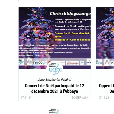
Ugda Secrétariat Fédéral
Concert de Noël participatif le 12
Oppent 
décembre 2021 à l’Abbaye
De
d’Echternach
17.11.21
ECHTERNACH
17.11.21