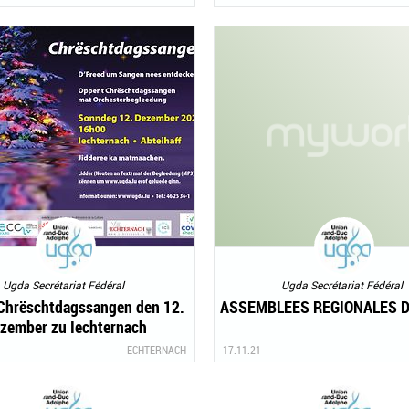
Ugda Secrétariat Fédéral
Ugda Secrétariat Fédéral
Chrëschtdagssangen den 12.
ASSEMBLEES REGIONALES D
zember zu Iechternach
ECHTERNACH
17.11.21