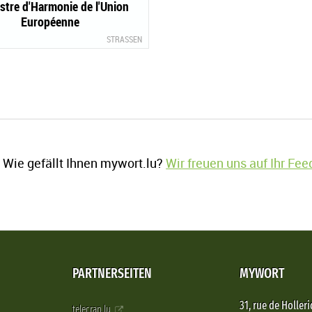
stre d'Harmonie de l'Union
Européenne
STRASSEN
Wie gefällt Ihnen mywort.lu?
Wir freuen uns auf Ihr Fe
PARTNERSEITEN
MYWORT
31, rue de Holleri
telecran.lu