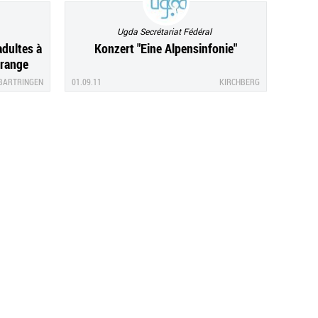
Ugda Secrétariat Fédéral
adultes à
Konzert "Eine Alpensinfonie"
trange
BARTRINGEN
01.09.11
KIRCHBERG