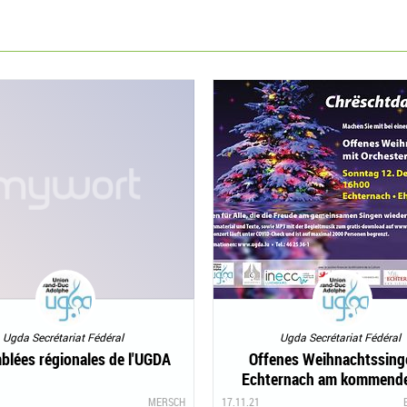
Ugda Secrétariat Fédéral
Ugda Secrétariat Fédéral
blées régionales de l'UGDA
Offenes Weihnachtssing
Echternach am kommende
Dezember
MERSCH
17.11.21