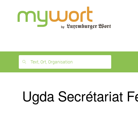
1
month
free
Text, Ort, Organisation
Ugda Secrétariat F