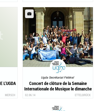
Ugda Secrétariat Fédéral
E L'UGDA
Concert de clôture de la Semaine
Internationale de Musique le dimanche
27 juillet 2014, à 17h00, au Lycée
MERSCH
02.06.14
ETTELBRÜCK
Technique Agricole