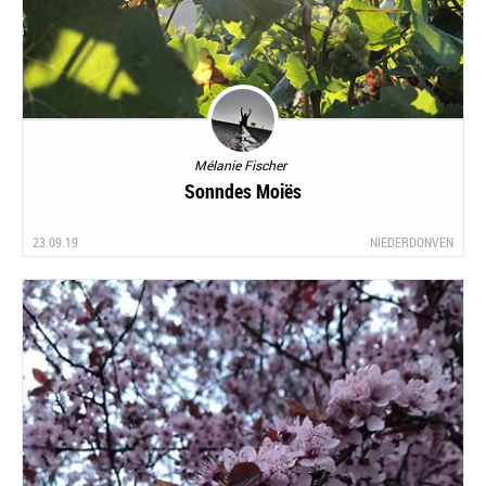
Mélanie Fischer
Sonndes Moiës
23.09.19
NIEDERDONVEN