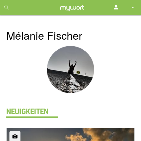
1
month
free
Mélanie Fischer
NEUIGKEITEN