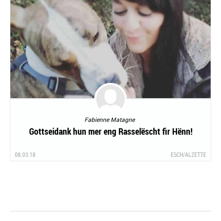
Fabienne Matagne
Gottseidank hun mer eng Rasselëscht fir Hënn!
08.03.18
ESCH/ALZETTE