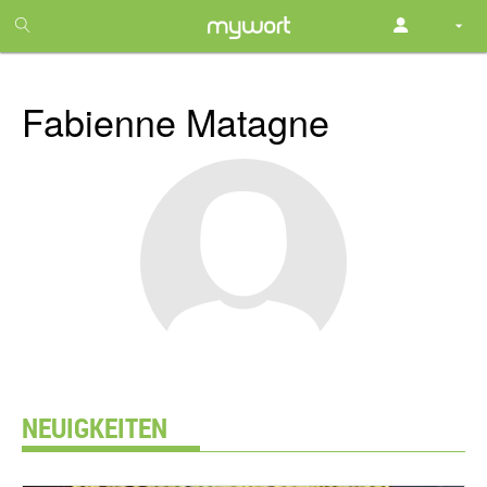
1
month
free
Fabienne Matagne
NEUIGKEITEN