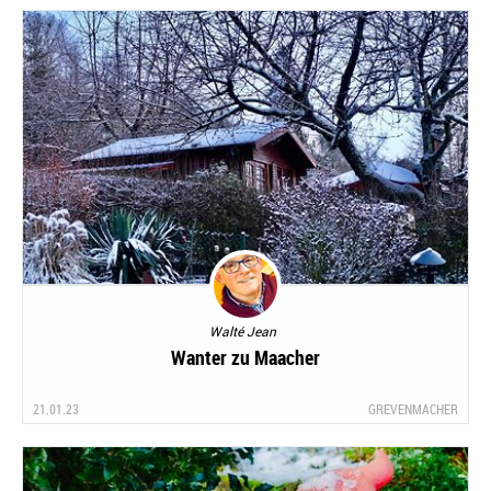
Walté Jean
Wanter zu Maacher
21.01.23
GREVENMACHER