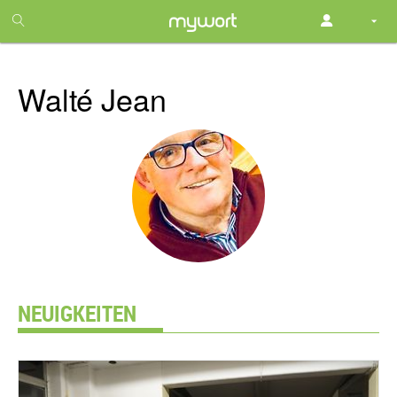
1
month
free
Walté Jean
NEUIGKEITEN