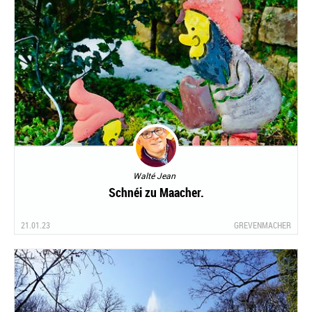
Walté Jean
Schnéi zu Maacher.
21.01.23
GREVENMACHER