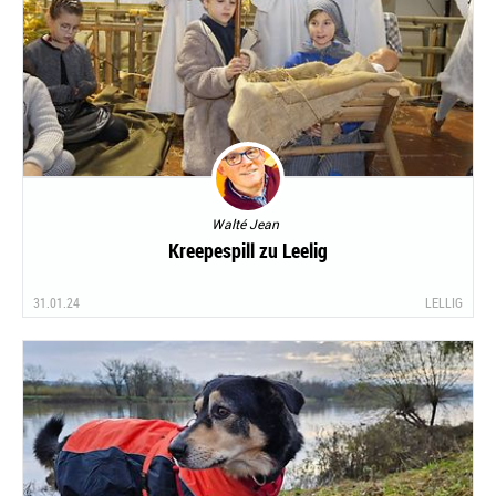
Walté Jean
Kreepespill zu Leelig
31.01.24
LELLIG