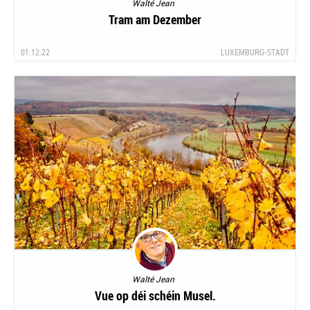
Walté Jean
Tram am Dezember
01.12.22
LUXEMBURG-STADT
Walté Jean
Vue op déi schéin Musel.