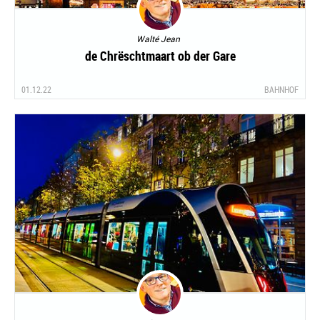
Walté Jean
de Chrëschtmaart ob der Gare
01.12.22
BAHNHOF