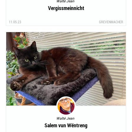
Walté Jean
Vergissmeinnicht
11.05.23
GREVENMACHER
Walté Jean
Salem vun Wëntreng