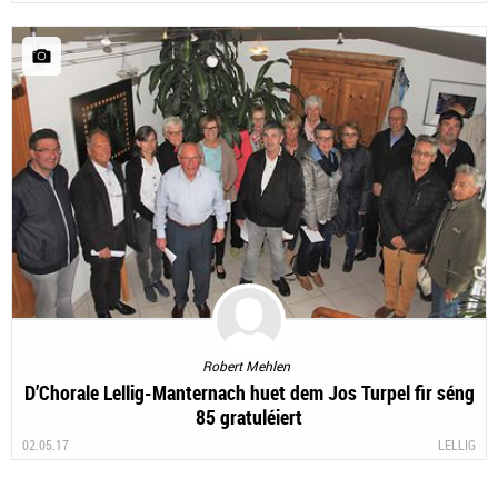
Robert Mehlen
D’Chorale Lellig-Manternach huet dem Jos Turpel fir séng
85 gratuléiert
02.05.17
LELLIG