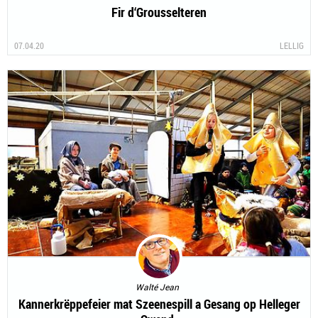
Fir d‘Grousselteren
07.04.20
LELLIG
Walté Jean
Kannerkrëppefeier mat Szeenespill a Gesang op Helleger