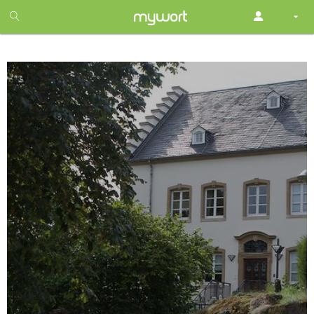
1
month
free