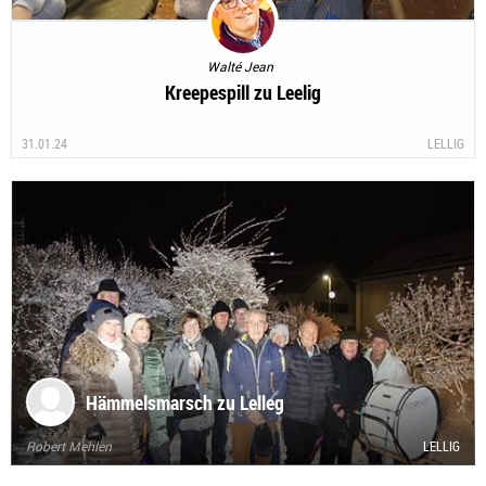
Walté Jean
Kreepespill zu Leelig
31.01.24
LELLIG
Hämmelsmarsch zu Lelleg
Robert Mehlen
LELLIG