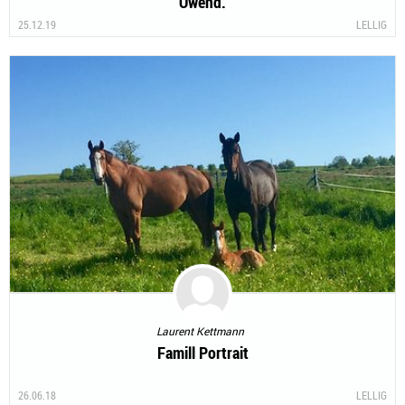
Owend.
25.12.19
LELLIG
Laurent Kettmann
Famill Portrait
26.06.18
LELLIG