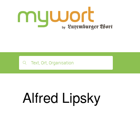
1
month
free
Text, Ort, Organisation
Alfred Lipsky