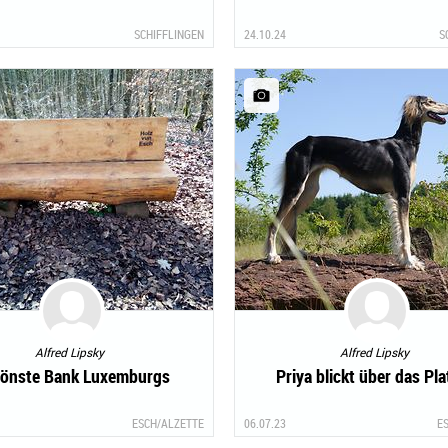
SCHIFFLINGEN
24.10.24
S
Alfred Lipsky
Alfred Lipsky
önste Bank Luxemburgs
Priya blickt über das Pl
ESCH/ALZETTE
06.07.23
E