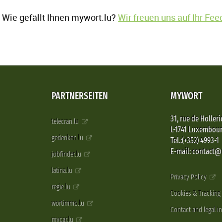
Wie gefällt Ihnen mywort.lu?
Wir freuen uns auf Ihr Fe
PARTNERSEITEN
MYWORT
31, rue de Holleri
telecran.lu
L-1741 Luxembou
gedenken.lu
Tel.:(+352) 4993-1
E-mail: contact
jobfinder.lu
latina.lu
Privacy Policy
regie.lu
Cookies & Tracking
wortimmo.lu
Contact and legal i
mycar.lu