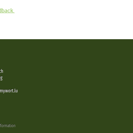
edback.
ch
rg
@mywort.lu
nformation