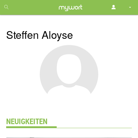
1
month
free
Steffen Aloyse
NEUIGKEITEN